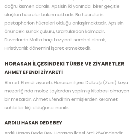
doğru kısmen daralır. Apsisin iki yanında birer geçitle
ulaşılan hücreler bulunmaktadır. Bu hücrelerin
pastaphorion hücreleri olduğu anlaşılmaktadır. Apsisin
önündeki sunak çukuru, Urartulardan kalmadır.
Duvarlarda Malta haçı tezyinat sembol olarak,
Hıristiyanlık dönemini işaret etmektedir.
HORASAN İLÇESİNDEKİ TÜRBE VE ZİYARETLER
AHMET EFENDİ ZİYARETİ
Ahmet Efendi ziyareti, Horasan ilçesi Dalbaşı (Zars) köyü
mezarlığında moloz taşlardan yapılmış kitabesi olmayan
bir mezardır. Ahmet Efendi’nin ermişlerden keramet
sahibi bir kişi olduğuna inanılır.
ARDILI HASAN DEDE BEY
Ardılı Hasan Dede Bey, Horasan ilçesi Ardı köyündendir.