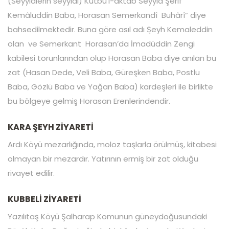
(Seyyidlerin seyyidi) Kutbu’l-aktâb Seyyid Şerif
Kemâluddin Baba, Horasan Semerkandî Buhârî” diye
bahsedilmektedir. Buna göre asıl adı Şeyh Kemaleddin
olan ve Semerkant Horasan’da İmadüddin Zengi
kabilesi torunlarından olup Horasan Baba diye anılan bu
zat (Hasan Dede, Veli Baba, Güreşken Baba, Postlu
Baba, Gözlü Baba ve Yağan Baba) kardeşleri ile birlikte
bu bölgeye gelmiş Horasan Erenlerindendir.
KARA ŞEYH ZİYARETİ
Ardı Köyü mezarlığında, moloz taşlarla örülmüş, kitabesi
olmayan bir mezardır. Yatırının ermiş bir zat olduğu
rivayet edilir.
KUBBELİ ZİYARETİ
Yazılıtaş Köyü Şalharap Komunun güneydoğusundaki