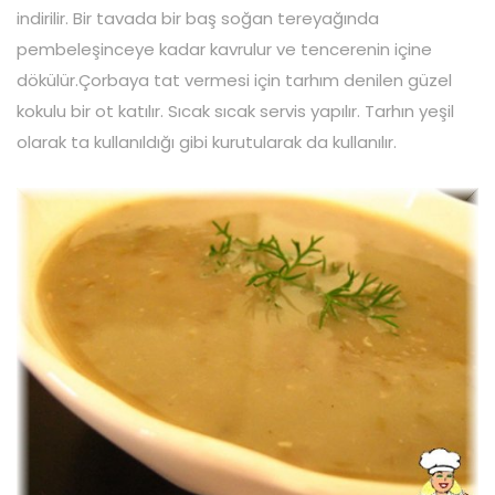
indirilir. Bir tavada bir baş soğan tereyağında
pembeleşinceye kadar kavrulur ve tencerenin içine
dökülür.Çorbaya tat vermesi için tarhım denilen güzel
kokulu bir ot katılır. Sıcak sıcak servis yapılır. Tarhın yeşil
olarak ta kullanıldığı gibi kurutularak da kullanılır.