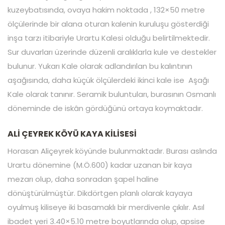
kuzeybatısında, ovaya hakim noktada , 132×50 metre
ölçülerinde bir alana oturan kalenin kuruluşu gösterdiği
inşa tarzı itibariyle Urartu Kalesi olduğu belirtilmektedir.
Sur duvarları üzerinde düzenli aralıklarla kule ve destekler
bulunur. Yukarı Kale olarak adlandırılan bu kalıntının
aşağısında, daha küçük ölçülerdeki ikinci kale ise Aşağı
Kale olarak tanınır. Seramik buluntuları, burasının Osmanlı
döneminde de iskân gördüğünü ortaya koymaktadır.
ALİ ÇEYREK KÖYÜ KAYA KİLİSESİ
Horasan Aliçeyrek köyünde bulunmaktadır. Burası aslında
Urartu dönemine (M.Ö.600) kadar uzanan bir kaya
mezarı olup, daha sonradan şapel haline
dönüştürülmüştür. Dikdörtgen planlı olarak kayaya
oyulmuş kiliseye iki basamaklı bir merdivenle çıkılır. Asıl
ibadet yeri 3.40×5.10 metre boyutlarında olup, apsise