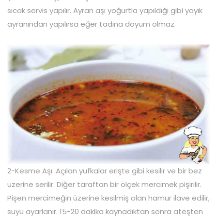
sıcak servis yapılır. Ayran aşı yoğurtla yapıldığı gibi yayık
ayranından yapılırsa eğer tadına doyum olmaz.
2-Kesme Aşı: Açılan yufkalar erişte gibi kesilir ve bir bez
üzerine serilir. Diğer taraftan bir ölçek mercimek pişirilir.
Pişen mercimeğin üzerine kesilmiş olan hamur ilave edilir,
suyu ayarlanır. 15-20 dakika kaynadıktan sonra ateşten