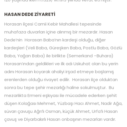
HASAN DEDE ZİYARETİ
Horasan ilçesi Camii Kebir Mahallesi tepesinde
muhafaza duvarları içine alınmış bir mezardır. Hasan
Dede’nin Horasan Baba’nın kardeşi olduğu, diğer
kardeşleri (Veli Baba, Güreşken Baba, Postlu Baba, Gözlü
Baba, Yağan Baba) ile birlikte (Semerkand –Buhara)
Horasan’ından geldikleri ve ilk adı Uskuhat olan bu yerin
adını Horasan koyarak ahaliyi irşad etmeye başlamış
erenlerden olduğu rivayet edilir. Horasan ilçe olduktan
sonra bu tepe şehir mezarlığı haline sokulmuştur. Bu
mezarlıkta Ermeni eşkıyası ile mücadele ederken şehit
düşen Kolağası Mehmet, Yüzbaşı Hacı Ahmet, Nadir Ağa,
süvarı çavuşu Ağrı’lı Osman, küçük Ahmet, Urfa’lı Hasan
çavuş ve Diyarbakırlı Hasan onbaşının mezarları vardır.