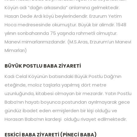
Köyün adı “dağın arkasında” anlamına gelmektedir.
Hasan Dede Ardı köyü beylerindendir. Erzurum Yetim
Hoca medresesinde okumuştur. Büyük bir alimdir. 1948
yılının sonbaharında 75 yaşında rahmetli olmuştur.
Manevi mimarlarımızdandır. (M.S.Aras, Erzurum’un Manevi
Mimarları)
BÜYÜK POSTLU BABA ZİYARETİ
Kadı Celal Köyünün batısındaki Büyük Postlu Dağı’nın
eteğinde, moloz taşlarla yapılmış dört metre
uzunluğunda, kitabesi olmayan bir mezardır. Yatırı Postlu
Baba’nın hayatı boyunca postundan ayrılmayarak gece
gündüz ibadet eden ermişlerden bir kişi olduğu ve
Horasan Baba’nın kardeşi olduğu rivayet edilmektedir.
ESKİCİ BABA ZİYARETİ (PİNECİ BABA)