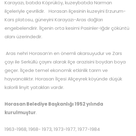
Karayazı, batıda Köprüköy, kuzeybatıda Narman
ilçeleriyle çevrilidir. Horasan ilçesinin kuzeyini Erzurum-
Kars platosu, güneyini Karayazı-Aras dağları
engebelendirir. İlçenin orta kesimi Pasinler-Iğdır çöküntü
alanı üzerindedir.
Aras nehri Horasan’ın en önemli akarsuyudur ve Zars
çayı ile Serküllü çayını alarak ilçe arazisini boydan boya
geçer. İlçede temel ekonomik etkinlik tarım ve
hayvancılıktır. Horasan İlçesi Aliçeyrek köyünde düşük
kalorili linyit yatakları vardır.
Horasan Belediye Başkanlığı 1952 yılında
kurulmuştur
.
1963-1968, 1968- 1973, 1973-1977, 1977-1984