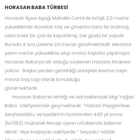
HORASAN BABA TÜRBESİ
Horasan İlçesi Aşağı Mahalle Camii ile bitişik 2,5 metre
yükseklikteki duvarları taş ve çimento harcı ile örülmüş,
üzeri basit bir çatı ile kapatılmış, tek gözlü bir yapıdır.
Burada 4 sıra üzerine 24 mezar görülmektedir. Mezarlar
yarım metre yükseklikte olup moloz taşlarla yapılmıştır.
Horasan Baba’ya ait olduğu söylenen mezarın kitabesi
yoktur. Başka yerden getirildiği anlaşılan kesme taşın
mezar baş taşı olarak konulduğu
görülmekte
Horasan Baba’nın kimliği ve adı hakkındaki bilgi Yağan
Baba Vakfiyesi’nde geçmektedir. “Hazreti Peygamber
Aleyhissalâtu ve’sselâm’ın hicretinden 440 yıl sonra
(M.1062) mübarek Recep ayının ortalarında kaleme
alındı” diye başlayan vakfiyede “ Seyyidu’-sâdât