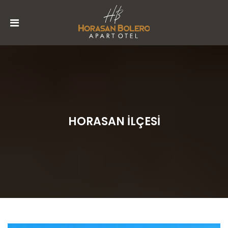
ANASAYFA
HAKKIMIZDA
REZERVASYON
GALERI
BLOG
HORASAN İLÇESİ
İLETIŞIM