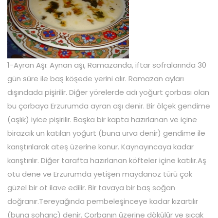
1-Ayran Aşı: Aynan aşı, Ramazanda, iftar sofralarında 30
gün süre ile baş köşede yerini alır. Ramazan ayları
dışındada pişirilir. Diğer yörelerde adı yoğurt çorbası olan
bu çorbaya Erzurumda ayran aşı denir. Bir ölçek gendime
(aşlık) iyice pişirilir. Başka bir kapta hazırlanan ve içine
birazcık un katılan yoğurt (buna urva denir) gendime ile
karıştırılarak ateş üzerine konur. Kaynayıncaya kadar
karıştırılır. Diğer tarafta hazırlanan köfteler içine katılır.Aş
otu dene ve Erzurumda yetişen maydanoz türü çok
güzel bir ot ilave edilir. Bir tavaya bir baş soğan
doğranır.Tereyağında pembeleşinceye kadar kızartılır
(buna soharıç) denir. Çorbanın üzerine dökülür ve sıcak