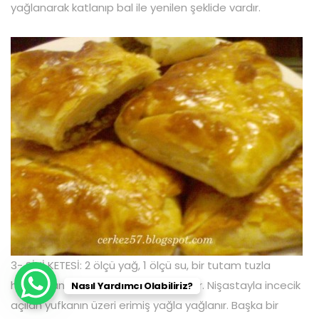
yağlanarak katlanıp bal ile yenilen şeklide vardır.
3- SİNİ KETESİ: 2 ölçü yağ, 1 ölçü su, bir tutam tuzla
hazırlanan hamur bir saat dinlendirilir. Nişastayla incecik
Nasıl Yardımcı Olabiliriz?
açılan yufkanın üzeri erimiş yağla yağlanır. Başka bir