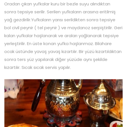
Oradan çıkan yufkalar kuru bir bezle suyu alındıktan
sonra tepsiye serilir. Serilen yufkaların arasına eritilmiş
yağ gezdirilir.Yufkaların yarısı serildikten sonra tepsiye
bol civil peynir ( tel peynir ) ve maydanoz serpiştirilir. Geri
kalan yufkalar haşlanarak ve araları yağlanarak tepsiye
yerleştirilir. En üste konan yufka haşlanmaz. Bilahare
ocak üstünde yavaş yavaş kızartılır. Bir yüzü kızartıldıktan
sonra ters yüz yapılarak diğer yüzüde aynı şekilde
kızartılır. Sıcak sıcak servis yapılır.