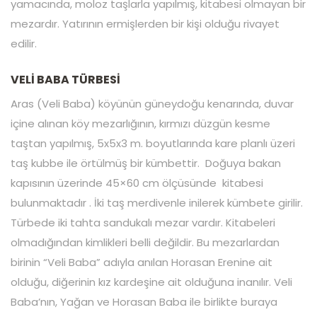
yamacında, moloz taşlarla yapılmış, kitabesi olmayan bir
mezardır. Yatırının ermişlerden bir kişi olduğu rivayet
edilir.
VELİ BABA TÜRBESİ
Aras (Veli Baba) köyünün güneydoğu kenarında, duvar
içine alınan köy mezarlığının, kırmızı düzgün kesme
taştan yapılmış, 5x5x3 m. boyutlarında kare planlı üzeri
taş kubbe ile örtülmüş bir kümbettir. Doğuya bakan
kapısının üzerinde 45×60 cm ölçüsünde kitabesi
bulunmaktadır . İki taş merdivenle inilerek kümbete girilir.
Türbede iki tahta sandukalı mezar vardır. Kitabeleri
olmadığından kimlikleri belli değildir. Bu mezarlardan
birinin “Veli Baba” adıyla anılan Horasan Erenine ait
olduğu, diğerinin kız kardeşine ait olduğuna inanılır. Veli
Baba’nın, Yağan ve Horasan Baba ile birlikte buraya