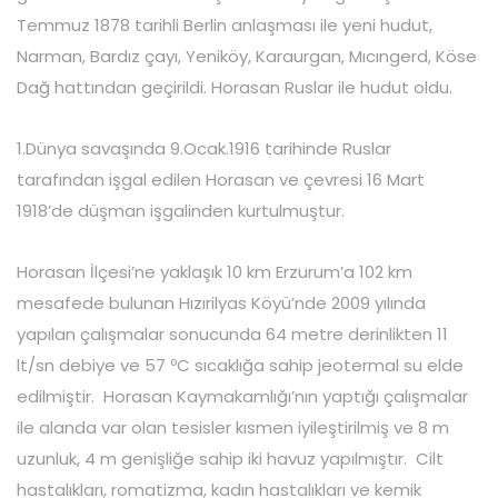
Temmuz 1878 tarihli Berlin anlaşması ile yeni hudut,
Narman, Bardız çayı, Yeniköy, Karaurgan, Mıcıngerd, Köse
Dağ hattından geçirildi. Horasan Ruslar ile hudut oldu.
1.Dünya savaşında 9.Ocak.1916 tarihinde Ruslar
tarafından işgal edilen Horasan ve çevresi 16 Mart
1918’de düşman işgalinden kurtulmuştur.
Horasan İlçesi’ne yaklaşık 10 km Erzurum’a 102 km
mesafede bulunan Hızırilyas Köyü’nde 2009 yılında
yapılan çalışmalar sonucunda 64 metre derinlikten 11
lt/sn debiye ve 57 ºC sıcaklığa sahip jeotermal su elde
edilmiştir. Horasan Kaymakamlığı’nın yaptığı çalışmalar
ile alanda var olan tesisler kısmen iyileştirilmiş ve 8 m
uzunluk, 4 m genişliğe sahip iki havuz yapılmıştır. Cilt
hastalıkları, romatizma, kadın hastalıkları ve kemik