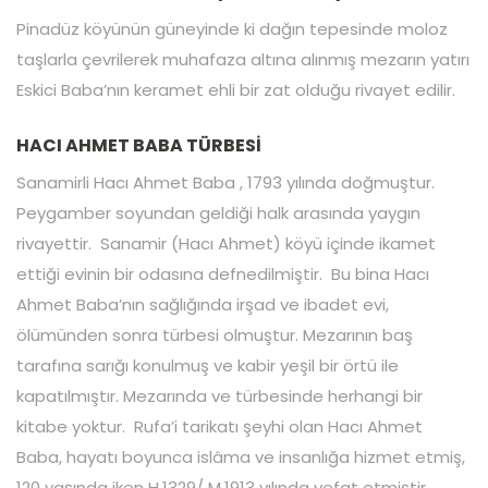
Pinadüz köyünün güneyinde ki dağın tepesinde moloz
taşlarla çevrilerek muhafaza altına alınmış mezarın yatırı
Eskici Baba’nın keramet ehli bir zat olduğu rivayet edilir.
HACI AHMET BABA TÜRBESİ
Sanamirli Hacı Ahmet Baba , 1793 yılında doğmuştur.
Peygamber soyundan geldiği halk arasında yaygın
rivayettir. Sanamir (Hacı Ahmet) köyü içinde ikamet
ettiği evinin bir odasına defnedilmiştir. Bu bina Hacı
Ahmet Baba’nın sağlığında irşad ve ibadet evi,
ölümünden sonra türbesi olmuştur. Mezarının baş
tarafına sarığı konulmuş ve kabir yeşil bir örtü ile
kapatılmıştır. Mezarında ve türbesinde herhangi bir
kitabe yoktur. Rufa’i tarikatı şeyhi olan Hacı Ahmet
Baba, hayatı boyunca islâma ve insanlığa hizmet etmiş,
120 yaşında iken H.1329/ M.1913 yılında vefat etmiştir.